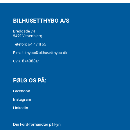
BILHUSETTHYBO A/S
Bredgade 74
5492 Vissenbjerg
Telefon:
64 47 11 65
E-mail:
thybo@bilhusetthybo.dk
CVR. 87408817
FØLG OS PÅ:
Facebook
Instagram
LinkedIn
Din Ford-forhandler på Fyn