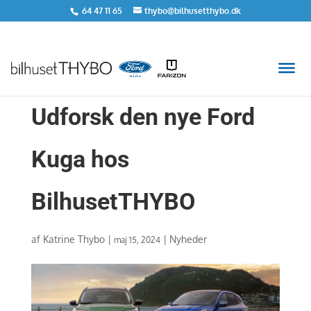
64 47 11 65
thybo@bilhusetthybo.dk
Udforsk den nye Ford
Kuga hos
BilhusetTHYBO
af
Katrine Thybo
|
|
Nyheder
maj 15, 2024