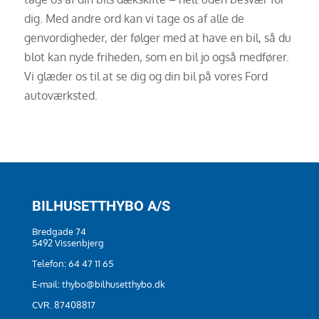
dig. Med andre ord kan vi tage os af alle de
genvordigheder, der følger med at have en bil, så du
blot kan nyde friheden, som en bil jo også medfører.
Vi glæder os til at se dig og din bil på vores Ford
autoværksted.
BILHUSETTHYBO A/S
Bredgade 74
5492 Vissenbjerg
Telefon:
64 47 11 65
E-mail:
thybo@bilhusetthybo.dk
CVR. 87408817