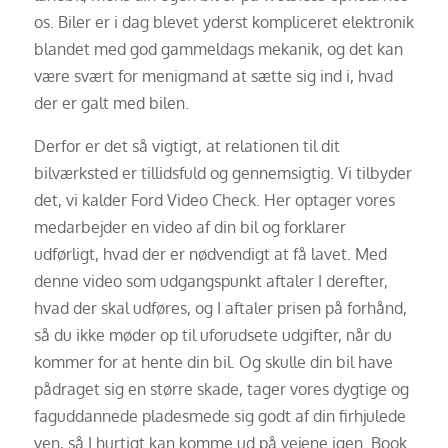
os. Biler er i dag blevet yderst kompliceret elektronik
blandet med god gammeldags mekanik, og det kan
være svært for menigmand at sætte sig ind i, hvad
der er galt med bilen.
Derfor er det så vigtigt, at relationen til dit
bilværksted er tillidsfuld og gennemsigtig. Vi tilbyder
det, vi kalder Ford Video Check. Her optager vores
medarbejder en video af din bil og forklarer
udførligt, hvad der er nødvendigt at få lavet. Med
denne video som udgangspunkt aftaler I derefter,
hvad der skal udføres, og I aftaler prisen på forhånd,
så du ikke møder op til uforudsete udgifter, når du
kommer for at hente din bil. Og skulle din bil have
pådraget sig en større skade, tager vores dygtige og
faguddannede pladesmede sig godt af din firhjulede
ven, så I hurtigt kan komme ud på vejene igen. Book