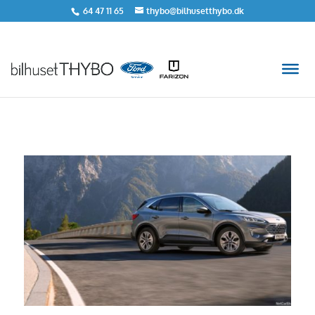
64 47 11 65
thybo@bilhusetthybo.dk