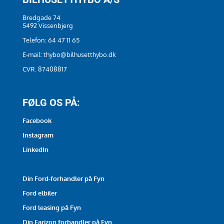
Bredgade 74
5492 Vissenbjerg
Telefon:
64 47 11 65
E-mail:
thybo@bilhusetthybo.dk
CVR. 87408817
FØLG OS PÅ:
Facebook
Instagram
LinkedIn
Din Ford-forhandler på Fyn
Ford elbiler
Ford leasing på Fyn
Din Farizon forhandler på Fyn