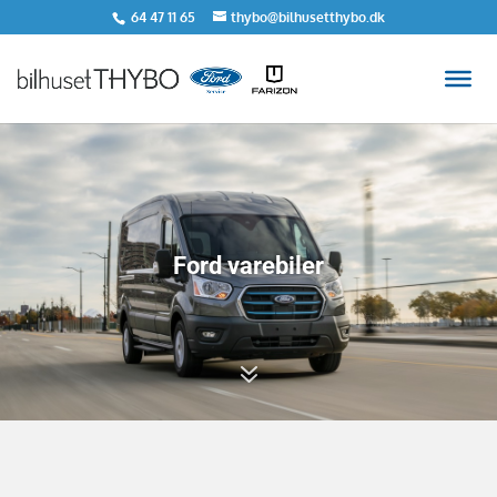
64 47 11 65
thybo@bilhusetthybo.dk
Ford varebiler
7