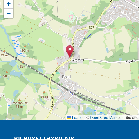
+
−
Leaflet
|
©
OpenStreetMap
contributors
BILHUSETTHYBO A/S