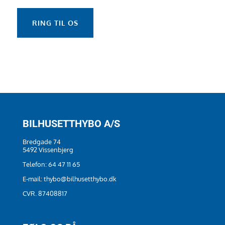
RING TIL OS
BILHUSETTHYBO A/S
Bredgade 74
5492 Vissenbjerg
Telefon:
64 47 11 65
E-mail:
thybo@bilhusetthybo.dk
CVR. 87408817