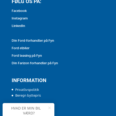
FØLG OS PÅ:
Facebook
Instagram
LinkedIn
Din Ford-forhandler på Fyn
Ford elbiler
Ford leasing på Fyn
Din Farizon forhandler på Fyn
INFORMATION
Privatlivspolitik
Beregn byttepris
×
HVAD ER MIN BIL
VÆRD?