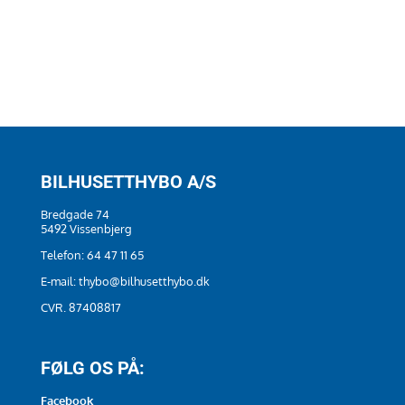
BILHUSETTHYBO A/S
Bredgade 74
5492 Vissenbjerg
Telefon:
64 47 11 65
E-mail:
thybo@bilhusetthybo.dk
CVR. 87408817
FØLG OS PÅ:
Facebook