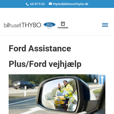
64 47 11 65
thybo@bilhusetthybo.dk
Ford Assistance
Plus/Ford vejhjælp