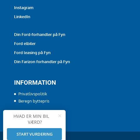
Instagram
LinkedIn
Din Ford-forhandler på Fyn
Ford elbiler
Ford leasing på Fyn
Din Farizon forhandler på Fyn
INFORMATION
Privatlivspolitik
Beregn byttepris
×
HVAD ER MIN BIL
VÆRD?
START VURDERING
Powered by
Auto IT
og
biltorvet.dk