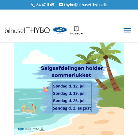
64 47 11 65
thybo@bilhusetthybo.dk