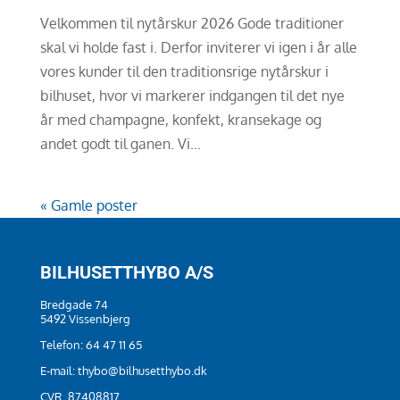
Velkommen til nytårskur 2026 Gode traditioner
skal vi holde fast i. Derfor inviterer vi igen i år alle
vores kunder til den traditionsrige nytårskur i
bilhuset, hvor vi markerer indgangen til det nye
år med champagne, konfekt, kransekage og
andet godt til ganen. Vi...
« Gamle poster
BILHUSETTHYBO A/S
Bredgade 74
5492 Vissenbjerg
Telefon:
64 47 11 65
E-mail:
thybo@bilhusetthybo.dk
CVR. 87408817