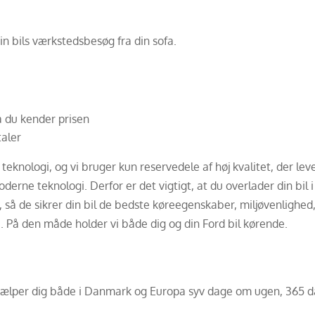
in bils værkstedsbesøg fra din sofa.
å du kender prisen
taler
eknologi, og vi bruger kun reservedele af høj kvalitet, der lev
rne teknologi. Derfor er det vigtigt, at du overlader din bil i
d, så de sikrer din bil de bedste køreegenskaber, miljøvenlighe
 På den måde holder vi både dig og din Ford bil kørende.
 hjælper dig både i Danmark og Europa syv dage om ugen, 365 