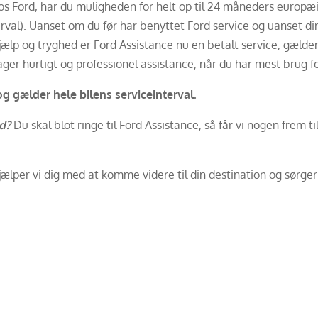
os Ford, har du muligheden for helt op til 24 måneders europæisk
rval). Uanset om du før har benyttet Ford service og uanset din 
jælp og tryghed er Ford Assistance nu en betalt service, gælde
ger hurtigt og professionel assistance, når du har mest brug fo
 og gælder hele bilens serviceinterval.
ed?
Du skal blot ringe til Ford Assistance, så får vi nogen frem t
ælper vi dig med at komme videre til din destination og sørger f