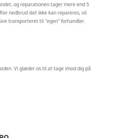
landet, og reparationen tager mere end 5
fter nedbrud slet ikke kan repareres, vil
ive transporteret til “egen” forhandler.
esiden. Vi glæder os til at tage imod dig på
YBO