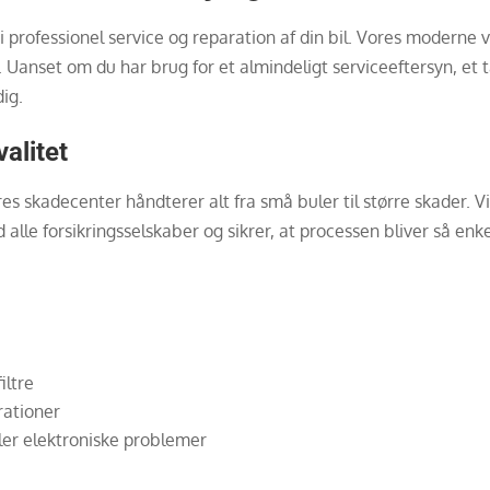
 professionel service og reparation af din bil. Vores moderne v
 Uanset om du har brug for et almindeligt serviceeftersyn, et t
dig.
alitet
 skadecenter håndterer alt fra små buler til større skader. Vi a
 alle forsikringsselskaber og sikrer, at processen bliver så enke
iltre
rationer
ler elektroniske problemer