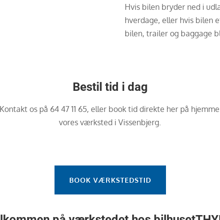
Hvis bilen bryder ned i ud
hverdage, eller hvis bilen e
bilen, trailer og baggage bl
Bestil tid i dag
n? Kontakt os på 64 47 11 65, eller book tid direkte her på hjemm
vores værksted i Vissenbjerg.
BOOK VÆRKSTEDSTID
lkommen på værkstedet hos bilhusetTH