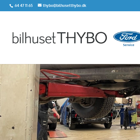
64 47 11 65
thybo@bilhusetthybo.dk