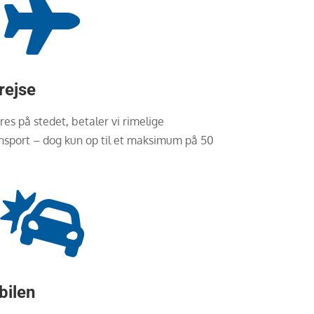

rejse
res på stedet, betaler vi rimelige
ansport – dog kun op til et maksimum på 50

bilen