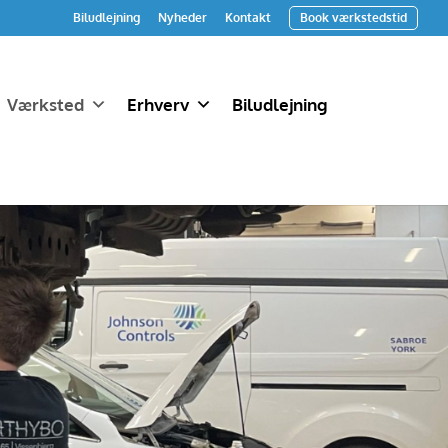
Biludlejning
Nyheder
Kontakt
Book værkstedstid
Værksted
Erhverv
Biludlejning