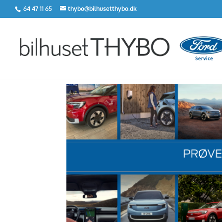
64 47 11 65
thybo@bilhusetthybo.dk