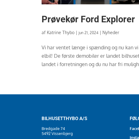
Prøvekør Ford Explorer
af
Katrine Thybo
|
|
Nyheder
jun 21, 2024
Vi har ventet længe i spænding og nu kan vi
elbil! De første demobiler er landet bilhus
landet i forretningen og du nu har fri mulighe
BILHUSETTHYBO A/S
FØL
Bredgade 74
Face
5492 Vissenbjerg
Inst