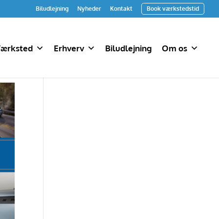
Biludlejning
Nyheder
Kontakt
Book værkstedstid
ærksted
Erhverv
Biludlejning
Om os