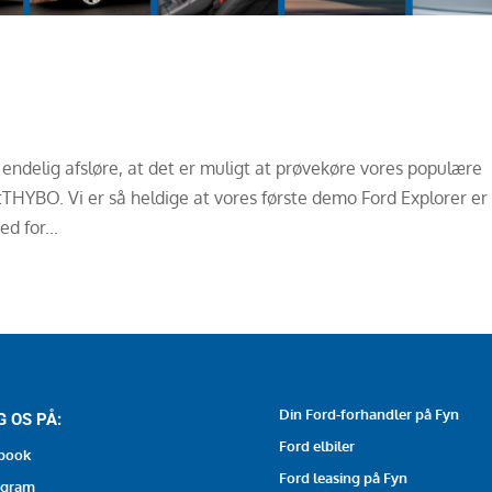
 endelig afsløre, at det er muligt at prøvekøre vores populære
etTHYBO. Vi er så heldige at vores første demo Ford Explorer er
d for...
Din Ford-forhandler på Fyn
G OS PÅ:
Ford elbiler
book
Ford leasing på Fyn
agram