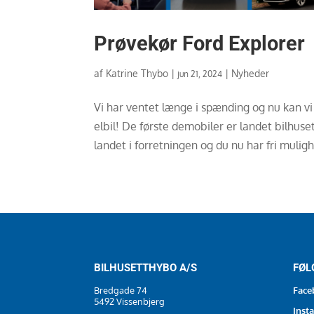
Prøvekør Ford Explorer
af
Katrine Thybo
|
|
Nyheder
jun 21, 2024
Vi har ventet længe i spænding og nu kan vi
elbil! De første demobiler er landet bilhus
landet i forretningen og du nu har fri mulighe
BILHUSETTHYBO A/S
FØL
Bredgade 74
Face
5492 Vissenbjerg
Inst