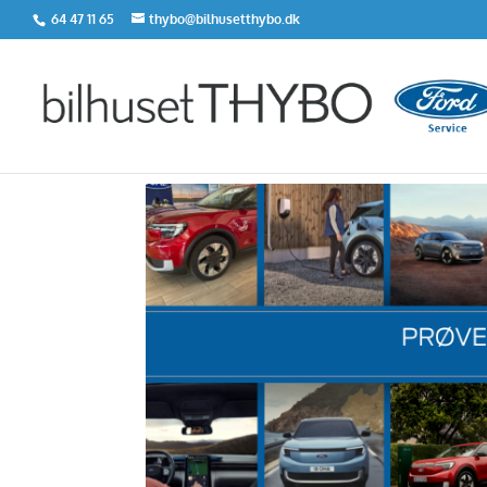
64 47 11 65
thybo@bilhusetthybo.dk