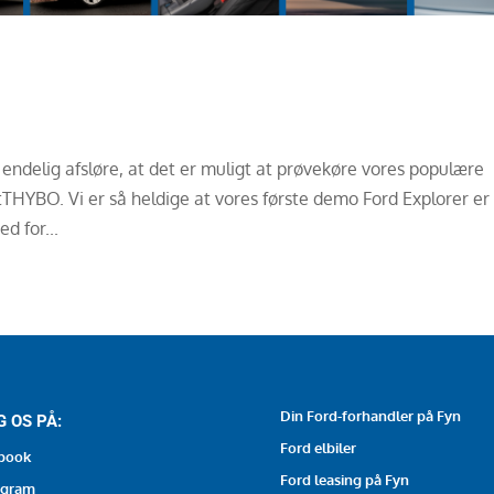
 endelig afsløre, at det er muligt at prøvekøre vores populære
etTHYBO. Vi er så heldige at vores første demo Ford Explorer er
d for...
Din Ford-forhandler på Fyn
G OS PÅ:
Ford elbiler
book
Ford leasing på Fyn
agram