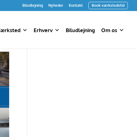
Biludlejning
Nyheder
Kontakt
Book værkstedstid
ærksted
Erhverv
Biludlejning
Om os