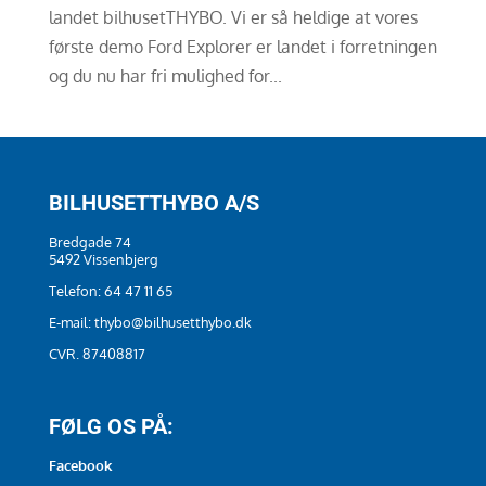
landet bilhusetTHYBO. Vi er så heldige at vores
første demo Ford Explorer er landet i forretningen
og du nu har fri mulighed for...
BILHUSETTHYBO A/S
Bredgade 74
5492 Vissenbjerg
Telefon:
64 47 11 65
E-mail:
thybo@bilhusetthybo.dk
CVR. 87408817
FØLG OS PÅ:
Facebook