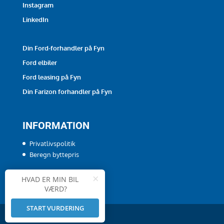
Instagram
LinkedIn
Din Ford-forhandler på Fyn
Ford elbiler
Ford leasing på Fyn
Din Farizon forhandler på Fyn
INFORMATION
Privatlivspolitik
Beregn byttepris
×
HVAD ER MIN BIL
VÆRD?
START VURDERING
Powered by
Auto IT
og
biltorvet.dk