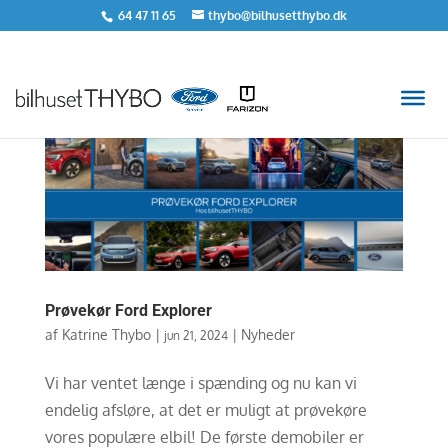
64 47 11 65
thybo@bilhusetthybo.dk
Prøvekør Ford Explorer
af
Katrine Thybo
|
|
Nyheder
jun 21, 2024
Vi har ventet længe i spænding og nu kan vi
endelig afsløre, at det er muligt at prøvekøre
vores populære elbil! De første demobiler er