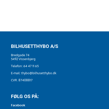
BILHUSETTHYBO A/S
Bredgade 74
5492 Vissenbjerg
Telefon:
64 47 11 65
E-mail:
thybo@bilhusetthybo.dk
CVR. 87408817
FØLG OS PÅ:
Facebook