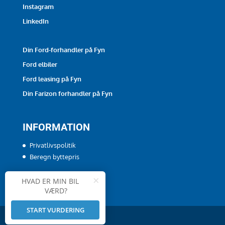
Instagram
LinkedIn
Din Ford-forhandler på Fyn
Ford elbiler
Ford leasing på Fyn
Din Farizon forhandler på Fyn
INFORMATION
Privatlivspolitik
Beregn byttepris
×
HVAD ER MIN BIL
VÆRD?
START VURDERING
Powered by
Auto IT
og
biltorvet.dk