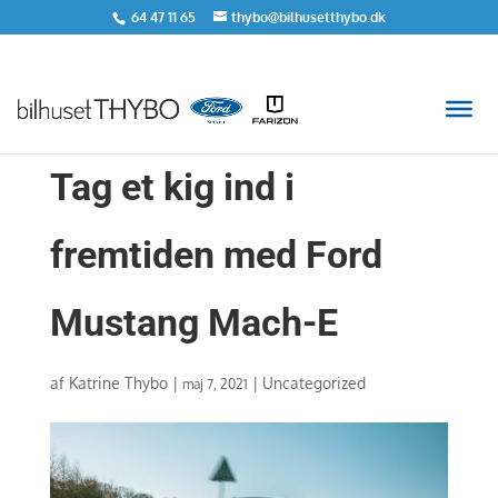
64 47 11 65
thybo@bilhusetthybo.dk
Tag et kig ind i
fremtiden med Ford
Mustang Mach-E
af
Katrine Thybo
|
|
Uncategorized
maj 7, 2021