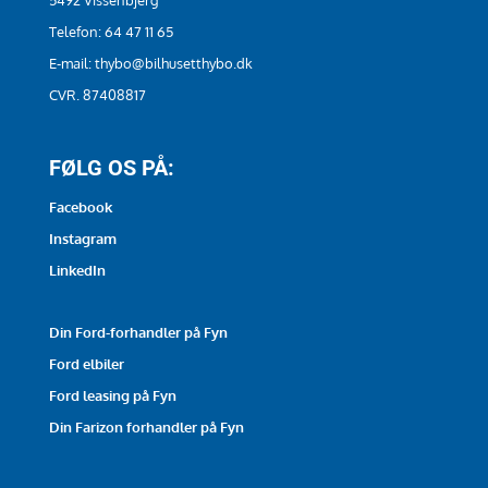
Telefon:
64 47 11 65
E-mail:
thybo@bilhusetthybo.dk
CVR. 87408817
FØLG OS PÅ:
Facebook
Instagram
LinkedIn
Din Ford-forhandler på Fyn
Ford elbiler
Ford leasing på Fyn
Din Farizon forhandler på Fyn