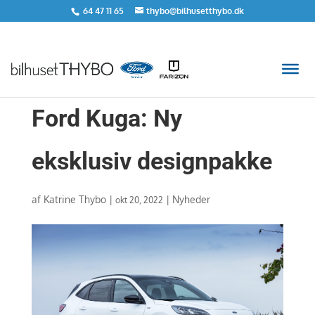
64 47 11 65
thybo@bilhusetthybo.dk
Ford Kuga: Ny
eksklusiv designpakke
af
Katrine Thybo
|
|
Nyheder
okt 20, 2022