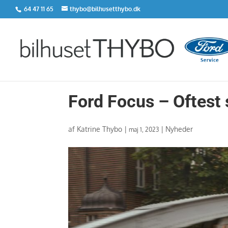
64 47 11 65
thybo@bilhusetthybo.dk
Ford Focus – Oftest 
af
Katrine Thybo
|
|
Nyheder
maj 1, 2023