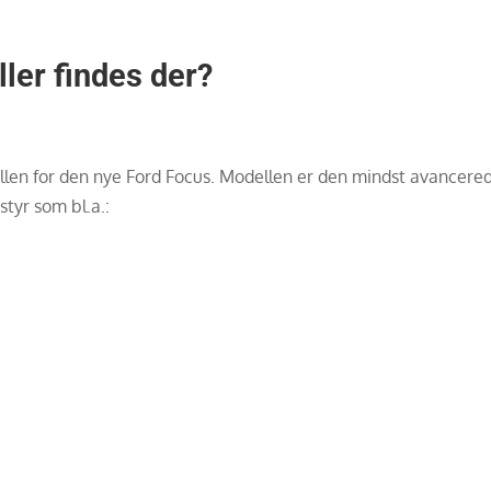
ler findes der?
len for den nye Ford Focus. Modellen er den mindst avancered
tyr som bl.a.: