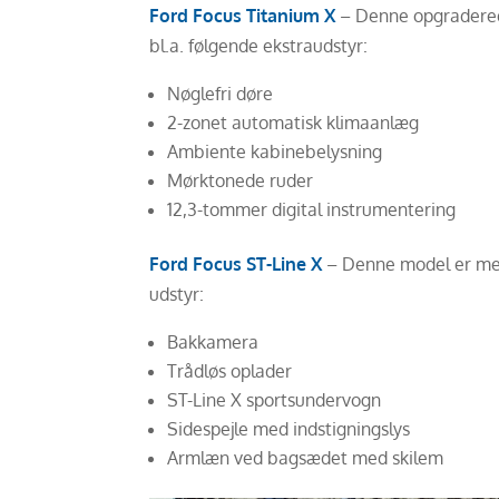
Ford Focus Titanium
X
– Denne opgradered
bl.a. følgende ekstraudstyr:
Nøglefri døre
2-zonet automatisk klimaanlæg
Ambiente kabinebelysning
Mørktonede ruder
12,3-tommer digital instrumentering
Ford Focus ST-Line X
– Denne model er mere
udstyr:
Bakkamera
Trådløs oplader
ST-Line X sportsundervogn
Sidespejle med indstigningslys
Armlæn ved bagsædet med skilem