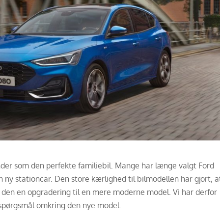
nder som den perfekte familiebil. Mange har længe valgt Ford
 ny stationcar. Den store kærlighed til bilmodellen har gjort, a
t den en opgradering til en mere moderne model. Vi har derfor
de spørgsmål omkring den nye model.