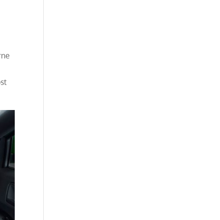
rne
st