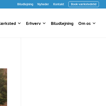
Biludlejning
Nyheder
Kontakt
Book værkstedstid
ærksted
Erhverv
Biludlejning
Om os