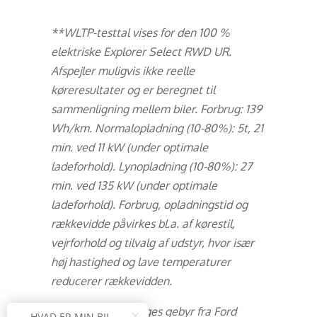
**WLTP-testtal vises for den 100 %
elektriske Explorer Select RWD UR.
Afspejler muligvis ikke reelle
køreresultater og er beregnet til
sammenligning mellem biler. Forbrug: 139
Wh/km. Normalopladning (10-80%): 5t, 21
min. ved 11 kW (under optimale
ladeforhold). Lynopladning (10-80%): 27
min. ved 135 kW (under optimale
ladeforhold). Forbrug, opladningstid og
rækkevidde påvirkes bl.a. af kørestil,
vejrforhold og tilvalg af udstyr, hvor især
høj hastighed og lave temperaturer
reducerer rækkevidden.
***Der kan pålægges gebyr fra Ford
×
HVAD ER MIN BIL