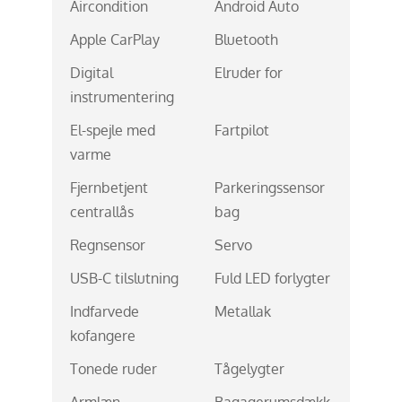
Aircondition
Android Auto
Apple CarPlay
Bluetooth
Digital
Elruder for
instrumentering
El-spejle med
Fartpilot
varme
Fjernbetjent
Parkeringssensor
centrallås
bag
Regnsensor
Servo
USB-C tilslutning
Fuld LED forlygter
Indfarvede
Metallak
kofangere
Tonede ruder
Tågelygter
Armlæn
Bagagerumsdækk