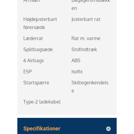
en
Højdejusterbart
Justerbart rat
førersæde
Læderrat
Rat m. varme
Splitbagsæde
Stofindtræk
6 Airbags
ABS
ESP
Isofix
Startspærre
Skiltegenkendels
e
Type-2 ladekabel
Specifikationer