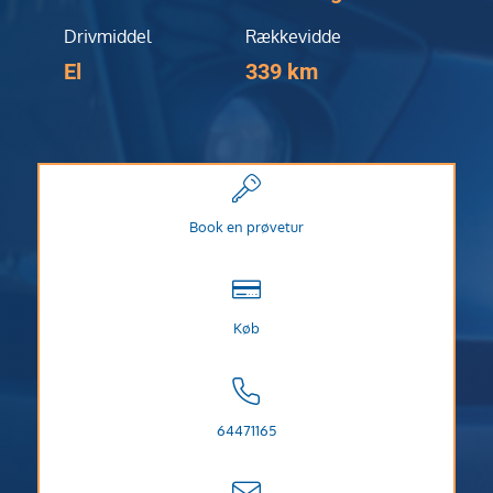
Drivmiddel
Rækkevidde
El
339 km
Book en prøvetur
Køb
64471165