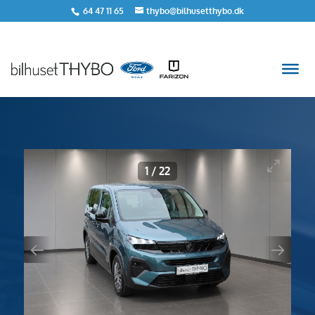
64 47 11 65
thybo@bilhusetthybo.dk
<
Tilbage til søgeresultat
1
/
22