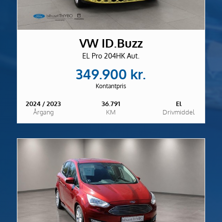
VW ID.Buzz
EL Pro 204HK Aut.
349.900 kr.
Kontantpris
2024 / 2023
36.791
El
Årgang
KM
Drivmiddel