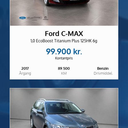
Ford C-MAX
1,0 EcoBoost Titanium Plus 125HK 6g
99.900 kr.
Kontantpris
2017
89.500
Benzin
Årgang
KM
Drivmiddel