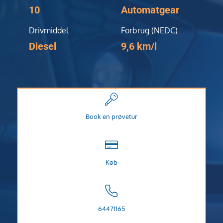
10
Automatgear
Drivmiddel
Forbrug (NEDC)
Diesel
9,6 km/l
Book en prøvetur
Køb
64471165