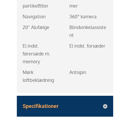
partikelfilter
mer
Navigation
360° kamera
20" Alufælge
Blindvinkelassiste
nt
El indst.
El indst. forsæder
førersæde m.
memory
Mørk
Antispin
loftbeklædning
Specifikationer