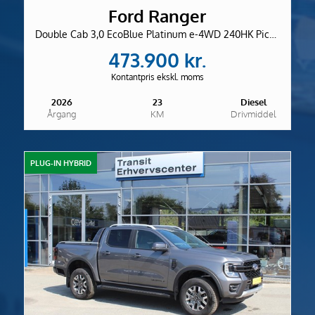
Ford Ranger
Double Cab 3,0 EcoBlue Platinum e-4WD 240HK Pick-Up 10g Aut.
473.900 kr.
Kontantpris ekskl. moms
2026
23
Diesel
Årgang
KM
Drivmiddel
PLUG-IN HYBRID