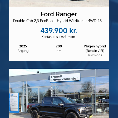
Ford Ranger
Double Cab 2,3 EcoBoost Hybrid Wildtrak e-4WD 281HK Pick-Up 10g Aut.
439.900 kr.
Kontantpris ekskl. moms
2025
200
Plug-in hybrid
Årgang
KM
(Benzin / El)
Drivmiddel