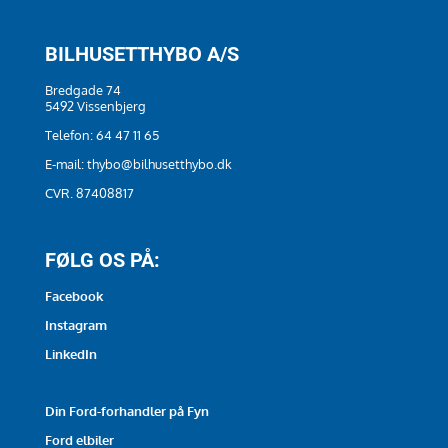
BILHUSETTHYBO A/S
Bredgade 74
5492 Vissenbjerg
Telefon:
64 47 11 65
E-mail:
thybo@bilhusetthybo.dk
CVR. 87408817
FØLG OS PÅ:
Facebook
Instagram
LinkedIn
Din Ford-forhandler på Fyn
Ford elbiler