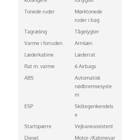
Tonede ruder
Mørktonede
ruder i bag
Tagræling
Tågelygter
Varme i forruden
Armlæn
Læderkabine
Læderrat
Rat m. varme
6 Airbags
ABS
Automatisk
nødbremsesyste
m
ESP
Skiltegenkendels
e
Startspærre
Vejbaneassistent
Diesel
Motor-/Kabinevar