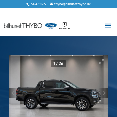
64 47 11 65
thybo@bilhusetthybo.dk
<
Tilbage til søgeresultat
1
/
26