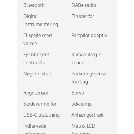
Bluetooth
DAB+ radio
Digital
Elruder for
instrumentering
El-spejle med
Fartpilot adaptiv
varme
Fjernbetjent
Klimaanlæg 2-
centrallås
zoner
Nøglefri start
Parkeringssensor
for/bag
Regnsensor
Servo
Sædevarme for
udv.temp.
USB-C tilslutning
Anhængertræk
Indfarvede
Matrix LED
kofangere
forlygter