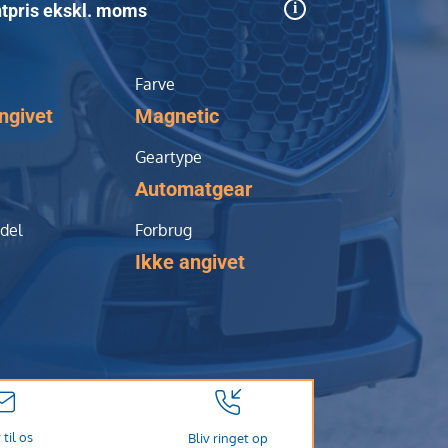
tpris ekskl. moms
Farve
ngivet
Magnetic
Geartype
Automatgear
del
Forbrug
Ikke angivet
 til os
Bliv ringet op