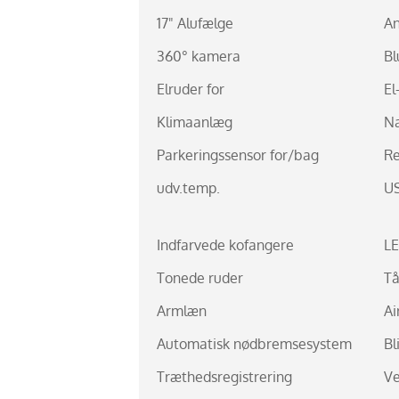
17" Alufælge
An
360° kamera
Bl
Elruder for
El
Klimaanlæg
Na
Parkeringssensor for/bag
R
udv.temp.
US
Indfarvede kofangere
LE
Tonede ruder
Tå
Armlæn
Ai
Automatisk nødbremsesystem
Bl
Træthedsregistrering
Ve