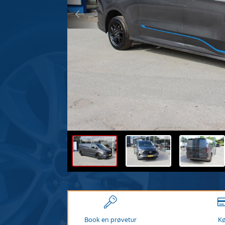
Book en prøvetur
K