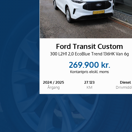
Ford Transit Custom
300 L2H1 2,0 EcoBlue Trend 136HK Van 6g
269.900 kr.
Kontantpris ekskl. moms
2024 / 2025
27.123
Diesel
Årgang
KM
Drivmidd