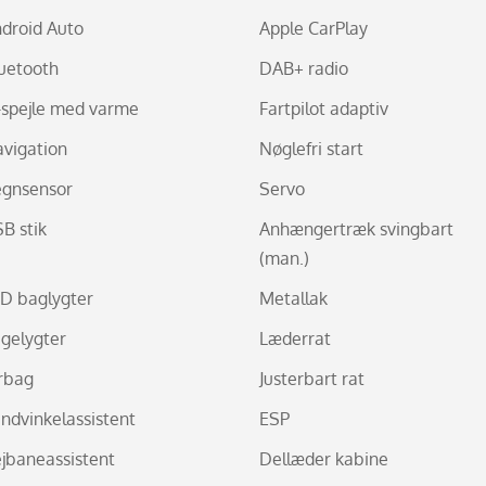
droid Auto
Apple CarPlay
uetooth
DAB+ radio
-spejle med varme
Fartpilot adaptiv
vigation
Nøglefri start
egnsensor
Servo
B stik
Anhængertræk svingbart
(man.)
D baglygter
Metallak
gelygter
Læderrat
rbag
Justerbart rat
indvinkelassistent
ESP
jbaneassistent
Dellæder kabine