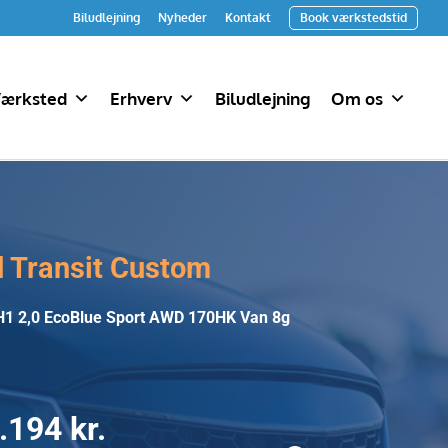
Biludlejning
Nyheder
Kontakt
Book værkstedstid
ærksted
Erhverv
Biludlejning
Om os
d Transit Custom
H1 2,0 EcoBlue Sport AWD 170HK Van 8g
.194 kr.