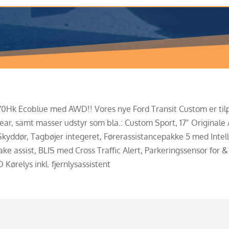
0Hk Ecoblue med AWD!! Vores nye Ford Transit Custom er tilpa
ear, samt masser udstyr som bla.: Custom Sport, 17" Originale
yddør, Tagbøjer integeret, Førerassistancepakke 5 med Intell
 assist, BLIS med Cross Traffic Alert, Parkeringssensor for & 
ørelys inkl. fjernlysassistent