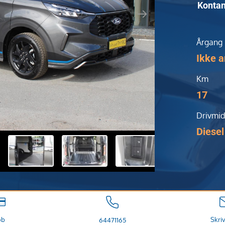
Kontan
Årgang
Ikke a
Km
17
Drivmid
Diesel
øb
Skriv
64471165