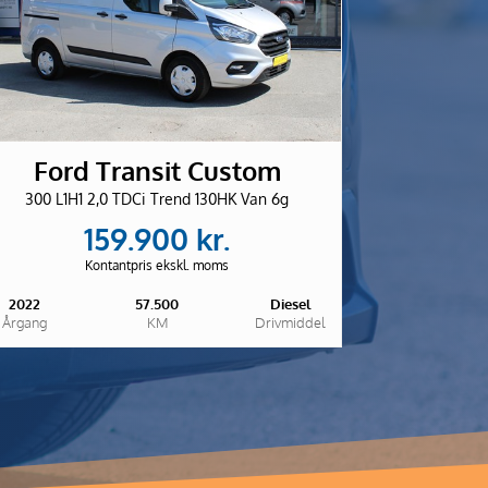
Ford Transit Custom
300 L1H1 2,0 TDCi Trend 130HK Van 6g
159.900 kr.
Kontantpris ekskl. moms
2022
57.500
Diesel
Årgang
KM
Drivmiddel