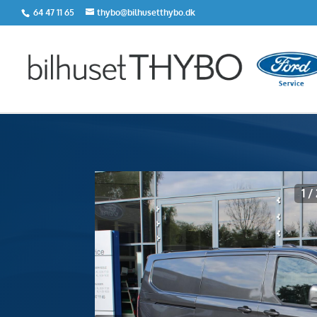
64 47 11 65
thybo@bilhusetthybo.dk
<
Tilbage til søgeresultat
1
/