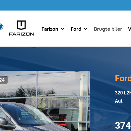
Farizon
Ford
Brugte biler
V
For
24
320 L2
Aut.
374