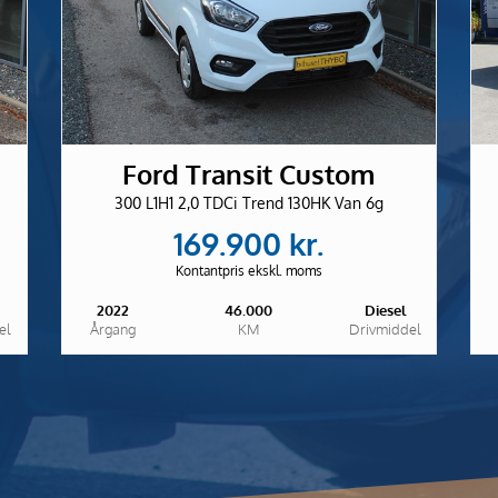
Ford Transit Custom
300 L1H1 2,0 TDCi Trend 130HK Van 6g
169.900 kr.
Kontantpris ekskl. moms
2022
46.000
Diesel
el
Årgang
KM
Drivmiddel