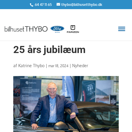
64 47 11 65
thybo@bilhusetthybo.dk
25 års jubilæum
af
Katrine Thybo
|
|
Nyheder
mar 18, 2024