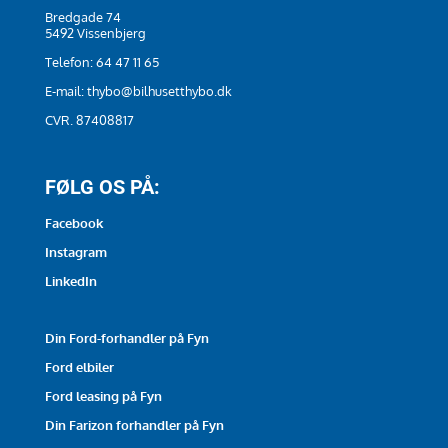
Bredgade 74
5492 Vissenbjerg
Telefon:
64 47 11 65
E-mail:
thybo@bilhusetthybo.dk
CVR. 87408817
FØLG OS PÅ:
Facebook
Instagram
LinkedIn
Din Ford-forhandler på Fyn
Ford elbiler
Ford leasing på Fyn
Din Farizon forhandler på Fyn