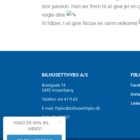
stor passion. Han ser frem til at give jer en
nogle dele
Vi håber, I vil give Niclas en varm velkomst
BILHUSETTHYBO A/S
FØL
Bredgade 74
Face
5492 Vissenbjerg
Inst
Telefon:
64 47 11 65
Link
E-mail:
thybo@bilhusetthybo.dk
CVR. 87408817
×
HVAD ER MIN BIL
VÆRD?