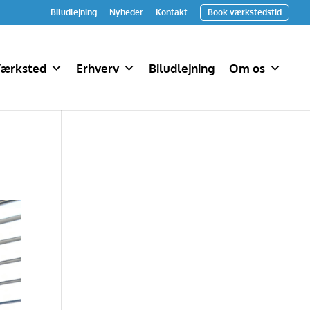
Biludlejning
Nyheder
Kontakt
Book værkstedstid
ærksted
Erhverv
Biludlejning
Om os