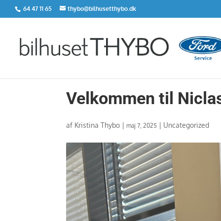
64 47 11 65
thybo@bilhusetthybo.dk
Velkommen til Nicla
af
Kristina Thybo
|
|
Uncategorized
maj 7, 2025