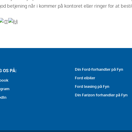
 god betjening når i kommer på kontoret eller ringer for at besti
Din Ford-forhandler på Fyn
G OS PÅ:
Ford elbiler
book
Ford leasing på Fyn
agram
Din Farizon forhandler på Fyn
edIn