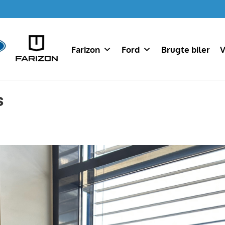
Farizon
Ford
Brugte biler
V
s