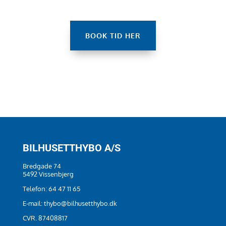
BOOK TID HER
BILHUSETTHYBO A/S
Bredgade 74
5492 Vissenbjerg
Telefon:
64 47 11 65
E-mail:
thybo@bilhusetthybo.dk
CVR. 87408817