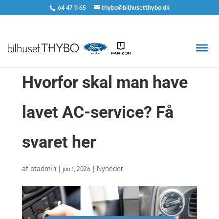
64 47 11 65
thybo@bilhusetthybo.dk
Hvorfor skal man have
lavet AC-service? Få
svaret her
af
btadmin
|
|
Nyheder
jun 1, 2026