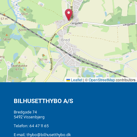
Leaflet
|
©
OpenStreetMap
contributors
BILHUSETTHYBO A/S
Bredgade 74
5492 Vissenbjerg
Telefon:
64 47 11 65
E-mail:
thybo@bilhusetthybo.dk