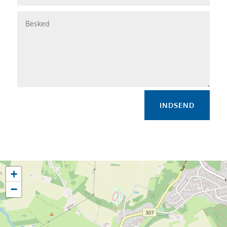
INDSEND
+
−