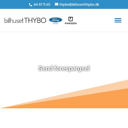
64 47 11 65
thybo@bilhusetthybo.dk
Send forespørgsel
7