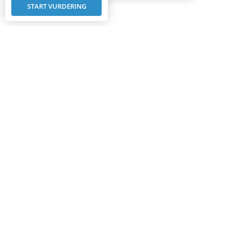
START VURDERING
FIND DIN ELEKTRISKE VAREBIL
FRA FARIZON HER
BILHUSETTHYBO A/S
Bredgade 74
5492 Vissenbjerg
Telefon:
64 47 11 65
E-mail:
thybo@bilhusetthybo.dk