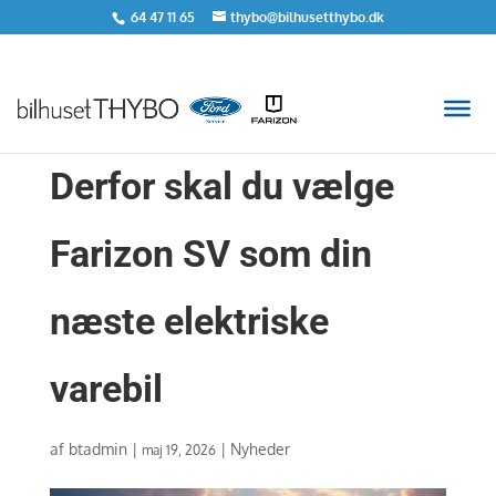
64 47 11 65
thybo@bilhusetthybo.dk
Derfor skal du vælge
Farizon SV som din
næste elektriske
varebil
af
btadmin
|
|
Nyheder
maj 19, 2026