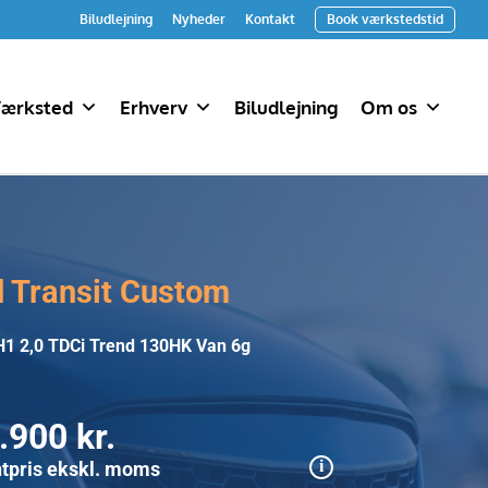
Biludlejning
Nyheder
Kontakt
Book værkstedstid
ærksted
Erhverv
Biludlejning
Om os
d Transit Custom
H1 2,0 TDCi Trend 130HK Van 6g
.900 kr.
tpris ekskl. moms