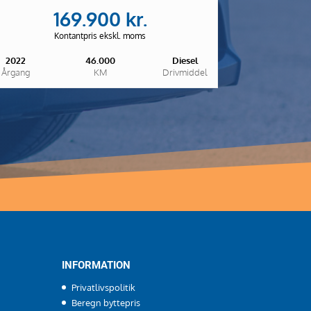
169.900 kr.
Kontantpris ekskl. moms
2022
46.000
Diesel
Årgang
KM
Drivmiddel
INFORMATION
Privatlivspolitik
Beregn byttepris