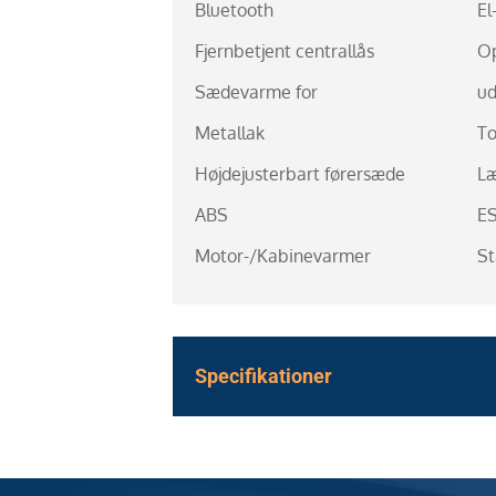
Bluetooth
El
Fjernbetjent centrallås
Op
Sædevarme for
ud
Metallak
To
Højdejusterbart førersæde
Læ
ABS
E
Motor-/Kabinevarmer
St
Specifikationer