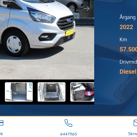
Årgang
2022
Km
57.50
Drivmid
Diesel
øb
Skriv
64471165