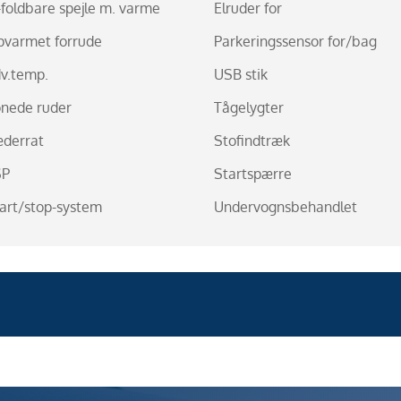
-foldbare spejle m. varme
Elruder for
varmet forrude
Parkeringssensor for/bag
v.temp.
USB stik
nede ruder
Tågelygter
derrat
Stofindtræk
SP
Startspærre
art/stop-system
Undervognsbehandlet