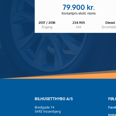
79.900 kr.
Kontantpris ekskl. moms
2017 / 2018
234.905
Diesel
Årgang
KM
Drivmidd
BILHUSETTHYBO A/S
FØL
Bredgade 74
Face
5492 Vissenbjerg
Inst