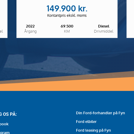
149.900 kr.
Kontantpris ekskl. moms
2022
69.500
Diesel
el
Årgang
KM
Drivmiddel
Din Ford-forhandler på Fyn
G OS PÅ:
Ford elbiler
book
Ford leasing på Fyn
agram