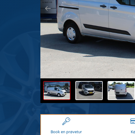
Book en prøvetur
K