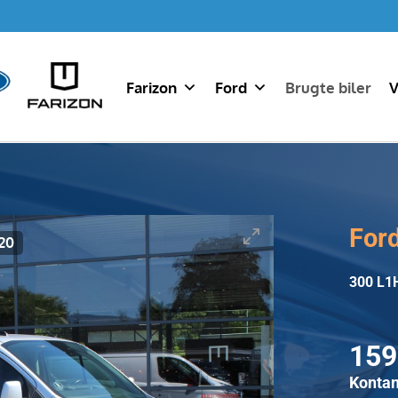
Farizon
Ford
Brugte biler
V
For
20
300 L1
159
Kontan