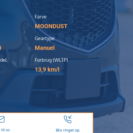
Farve
MOONDUST
Geartype
0
Manuel
del
Forbrug (WLTP)
13,9 km/l
 til os
Bliv ringet op