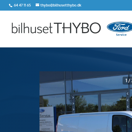
64 47 11 65
thybo@bilhusetthybo.dk
<
Tilbage til søgeresultat
1
/